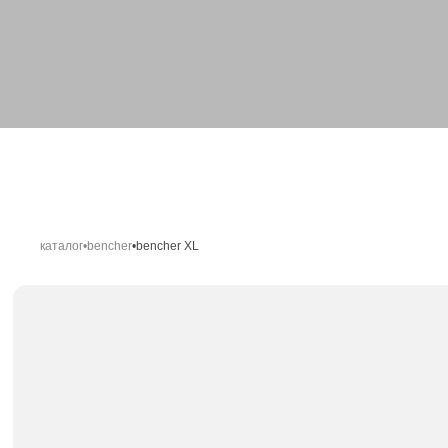
каталог
•
bencher
•
bencher XL