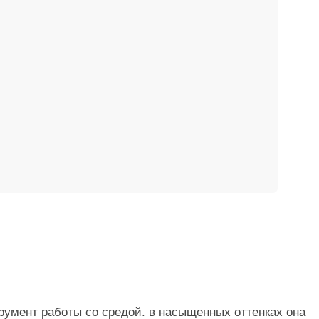
 работы со средой. в насыщенных оттенках она
в спокойных, приглушённых — растворяется в ландшафте,
бя.