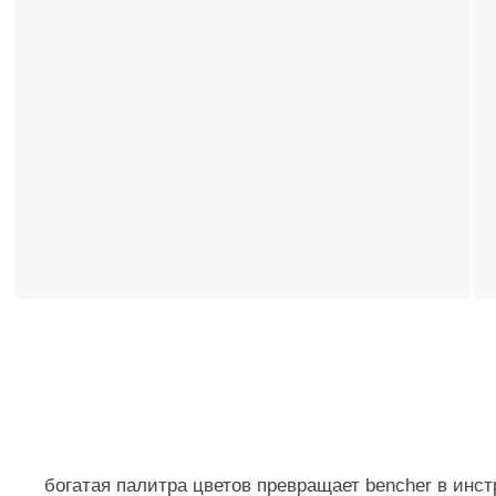
богатая палитра цветов превращает bencher в инструмент
становится акцентом, формирующим точку притяжения. 
поддерживая атмосферу и не перетягивая внимание на се