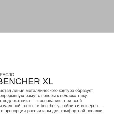
ER XL
металлического контура образует
му: от опоры к подлокотнику,
ка — к основанию. при всей
нкости bencher устойчив и выверен —
 рассчитаны для комфортной посадки
 использования как в общественных
 так и в частных резиденциях.
cher
 02 c2
7.4x76.9х122
жавеющая сталь,
емый полимер