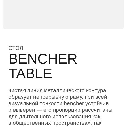
СТОЛ
BENCHER
TABLE
чистая линия металлического контура
образует непрерывную раму. при всей
визуальной тонкости bencher устойчив
и выверен — его пропорции рассчитаны
для длительного использования как
в общественных пространствах, так
и в частных резиденциях.
коллекция:
bencher
артикул:
02 04 02 c2
размер (см):
71x71х71
материал:
нержавеющая сталь