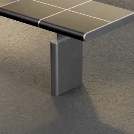
pstone. конструкция спроектирована так, что отдельные
ю структуру. это позволяет адаптировать объект к
образ или менять материал – например, с дерева на
а, бюджета или концепции пространства. данный принцип
делает среду гибкой к изменениям.