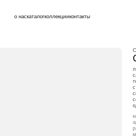
о нас
каталог
коллекции
контакты
СКАМЬЯ
CAPST
лаконичная ск
capstone — эт
точности мета
с деликатной 
скульптурными
создавая ощущ
одновременно.
коллекция:
cap
артикул:
01 02
размер (см):
7
материал:
нер
натуральное д
американский 