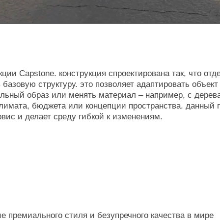
иального стиля и безупречного качества в мире
принцип базового состояния, благодаря которому каждый
иряя свои функциональные, эстетические
soon
BASEBALL