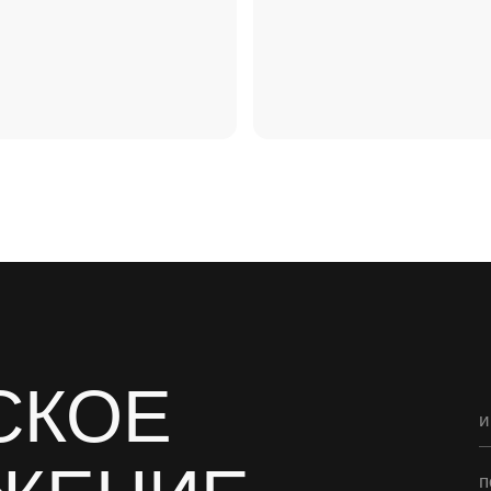
КОЕ
имя
ЕНИЕ
почта
+7
язаться
ю
хочу получать нов
нажимая на кнопку н
персональных данны
+7 (906)