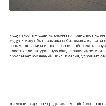
коллекция capstone представляет собой воплощение прем
общественной мебели. в основе концепции бренда лежит 
предмет мебели обретает способность к эволюции, расш
и эмоциональные характеристики
CAPSTONE