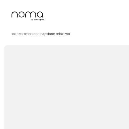
каталог
•
capstone
•
capstone relax two