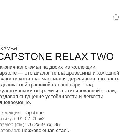
ONE RELAX TWO
амья на двоих из коллекции
о диалог тепла древесины и холодной
лла. массивная деревянная плоскость
графикой словно парит над
 опорами из сатинированной стали,
ение устойчивости и лёгкости
stone
 01 w3
6.2х69.7х136
жавеющая сталь,
ерево, цвет
орех