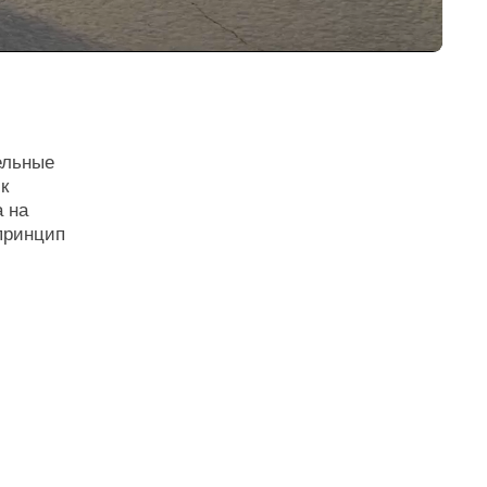
soon
OTHER
COLLECTIONS
ARE