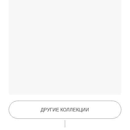
заполните форму ниже, чтобы мы могли
связаться с вами и направить подробную
информацию
имя
почта
+7
хочу получать новости
нажимая на кнопку ниже, вы даёте согласие
на обработку своих персональных данных согласно
с политикой конфиденциальности
ОТПРАВИТЬ ЗАПРОС