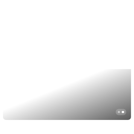
это объекты с двойным характером:
мягкий силуэт скрывает под собой
строгую архитектурную основу.
съёмное текстильное покрытие
трансформирует изделие из
эмоционального lounge-объекта в
графичную минималистичную скамью
или кресло.
CAPSTONE